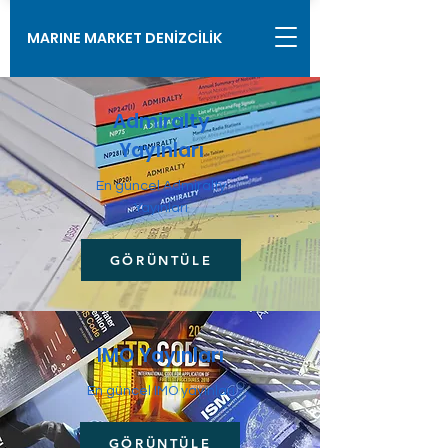
MARINE MARKET DENİZCİLİK
Admiralty
Yayınları
En güncel Admiralty
Yayınları
GÖRÜNTÜLE
IMO Yayınları
En güncel IMO yayınları
GÖRÜNTÜLE