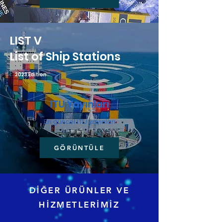
LIST V
List of Ship Stations
2023
Edition
ITU Yayınları
En güncel ITU yayınları
GÖRÜNTÜLE
DİĞER ÜRÜNLER VE
HİZMETLERİMİZ